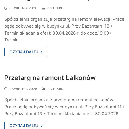
Wyodrębnienie własności
9 KWIETNIA 2026
PRZETARGI
Protokoły WZ
Plany finansowe
Kontakt
Spółdzielnia organizuje przetarg na remont elewacji. Prace
Uchwały RN
będą odbywać się w budynku ul. Przy Bażantarni 13 •
Termin składania ofert: 30.04.2026 r. do godz.19:00•
Protokoły RN
Termin…
Lustracja
CZYTAJ DALEJ →
Przetarg na remont balkonów
9 KWIETNIA 2026
PRZETARGI
Spółdzielnia organizuje przetarg na remont balkonów.
Prace będą odbywać się w budynku ul. Przy Bażantarni 11 i
Przy Bażantarni 13 • Termin składania ofert: 30.04.2026…
CZYTAJ DALEJ →