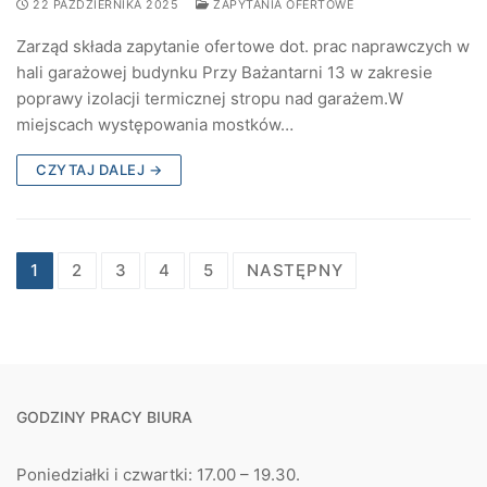
22 PAŹDZIERNIKA 2025
ZAPYTANIA OFERTOWE
Zarząd składa zapytanie ofertowe dot. prac naprawczych w
hali garażowej budynku Przy Bażantarni 13 w zakresie
poprawy izolacji termicznej stropu nad garażem.W
miejscach występowania mostków…
CZYTAJ DALEJ →
Stronicowanie
1
2
3
4
5
NASTĘPNY
wpisów
GODZINY PRACY BIURA
Poniedziałki i czwartki: 17.00 – 19.30.