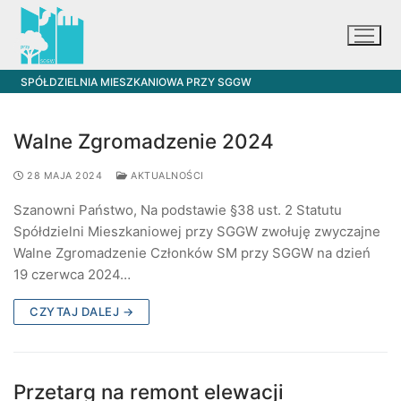
Przejdź
do
treści
SPÓŁDZIELNIA MIESZKANIOWA PRZY SGGW
Walne Zgromadzenie 2024
Aktualności
28 MAJA 2024
AKTUALNOŚCI
Przetargi
Szanowni Państwo, Na podstawie §38 ust. 2 Statutu
Spółdzielni Mieszkaniowej przy SGGW zwołuję zwyczajne
Przetargi
Informacje ogólne
Walne Zgromadzenie Członków SM przy SGGW na dzień
19 czerwca 2024…
Zapytania ofertowe
Obowiązki administracji
Organy Spółdzielni
CZYTAJ DALEJ →
Wywóz odpadów
Zarząd
Akty Prawne
Place zabaw
Rada Nadzorcza
Statut i Regulaminy
Plany
Przetarg na remont elewacji
Oświadczenie członkowskie
Walne Zgromadzenie
Uchwały WZ
Plany remontowe
Galeria